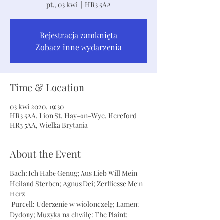
pt., 03 kwi
  |  
HR3 5AA
Rejestracja zamknięta
Zobacz inne wydarzenia
Time & Location
03 kwi 2020, 19:30
HR3 5AA, Lion St, Hay-on-Wye, Hereford
HR3 5AA, Wielka Brytania
About the Event
Bach: Ich Habe Genug; Aus Lieb Will Mein 
Heiland Sterben; Agnus Dei; Zerfliesse Mein 
Herz
 Purcell: Uderzenie w wiolonczelę; Lament 
Dydony; Muzyka na chwilę: The Plaint; 